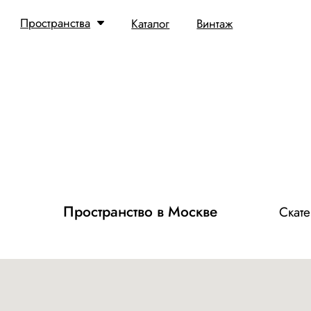
Пространства
Пространства
Пространства
Каталог
Каталог
Каталог
Винтаж
Винтаж
Винтаж
Пространство в Москве
Скатертный