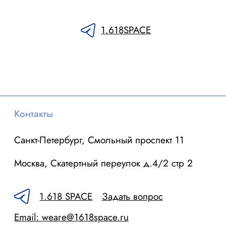
нтакты
Мы в соци
нкт-Петербург, Смольный проспект 11
1.6
сква, Скатертный переулок д.4/2 стр 2
Задать вопрос
1.618 SPACE
ail: weare@1618space.ru
л.: +7 495 1618 555
итика конфиденциальности
Пользовательское соглашение