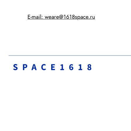
Ко
Са
Мо
Em
Те
© 2024
Пол