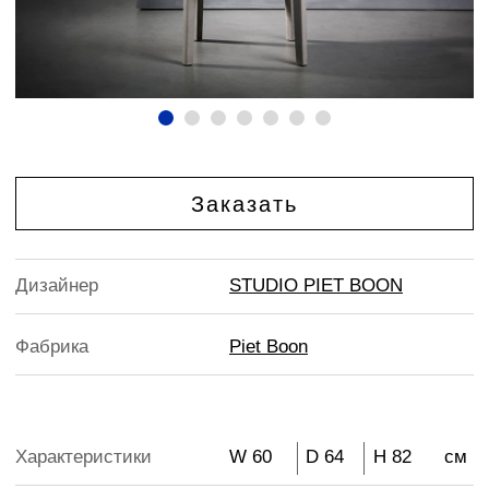
Заказать
Дизайнер
STUDIO PIET BOON
Фабрика
Piet Boon
Характеристики
W 60
D 64
H 82
см
Кресла и
стулья
Модель MINNE известна своей тонкой
итальянской строчкой, характерной для Studio
Piet Boon.Стул доступен с подлокотником или
без него и может быть обит тканью или кожей.
SPACE1618 сотрудничает с фабрикой Piet Boon,
предлагая широкий выбор продукции для
интерьера. Мы обеспечиваем индивидуальный
подбор мебели и предметов искусства,
соответствующих спецификациям проекта, и
контролируем процесс доставки от фабрики до
места установки.