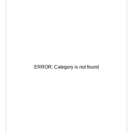
Воплотим в реальность ваш интерьерный
проект: доставим мебель и светильники,
подберём подходящие материалы,
позаботимся о предметах искусства.
Несём ответственность за сроки,
качество и исполнение проекта.
Работаем напрямую с европейскими
ERROR: Category is not found
фабриками: в списке партнёров более
200 брендов.
Мы открыты по предварительной
договорённости.
Москва
Санкт-Петербург